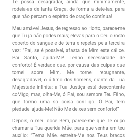
Te possa desagradar, ainda que minimamente,
rodeia-as de tanta Graça, de forma a detê-las, para
que não percam o espírito de oração contínua!
Meu amável Jesus, de regresso ao Horto, parece-me
que Tu já não podes mais; elevas para o Céu o rosto
coberto de sangue e de terra e repetes pela terceira
vez:
“Pai, se é possível, afasta de Mim este cálice.
Pai Santo, ajuda-Me! Tenho necessidade de
conforto! É verdade que, por causa das culpas que
tomei sobre Mim, Me tornei repugnante,
desagradável, o último dos homens, diante da Tua
Majestade infinita; a Tua Justiça está descontente
coMigo; mas, olha-Me, ó Pai, sou sempre Teu Filho,
que formo uma só coisa conTigo. Ó Pai, tem
piedade, ajuda-Me! Não Me deixes sem conforto!”
Depois, ó meu doce Bem, parece-me que Te ouço
chamar a Tua querida Mãe, para que venha em teu
auxílio:
“Terna Mãe, estreita-Me nos Teus braços