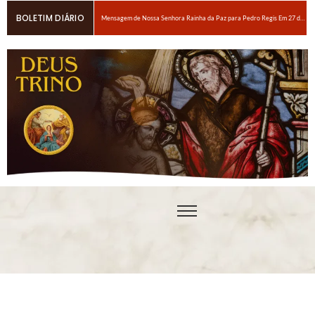
BOLETIM DIÁRIO
Mensagem de Nossa Senhora Rainha da Paz para Pedro Regis Em 27 de janeiro de 2026: Eis o Tempo das Dores
6 maneiras fáceis de orar se você estiver espiritualmente cansado
Oração para obter um amor ardente a Nosso Senhor Jesus Cristo
Em breve, grandes provações!Nossa Senhora Rainha do Rosário e da paz para Edson Glauber em 29 de novembro de 2020
Pedro – Escolha sempre a porta estreita