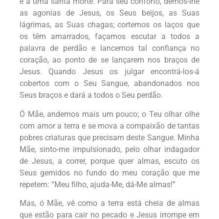
e a uma santa morte. Para seu conforto, demos-lhe
as agonias de Jesus, os Seus beijos, as Suas
lágrimas, as Suas chagas; cortemos os laços que
os têm amarrados, façamos escutar a todos a
palavra de perdão e lancemos tal confiança no
coração, ao ponto de se lançarem nos braços de
Jesus. Quando Jesus os julgar encontrá-los-á
cobertos com o Seu Sangue, abandonados nos
Seus braços e dará a todos o Seu perdão.
Ó Mãe, andemos mais um pouco; o Teu olhar olhe
com amor a terra e se mova a compaixão de tantas
pobres criaturas que precisam deste Sangue. Minha
Mãe, sinto-me impulsionado, pelo olhar indagador
de Jesus, a correr, porque quer almas, escuto os
Seus gemidos no fundo do meu coração que me
repetem:
“Meu filho
, ajuda-Me, dá-Me almas!”
Mas, ó Mãe, vê como a terra está cheia de almas
que estão para cair no pecado e Jesus irrompe em