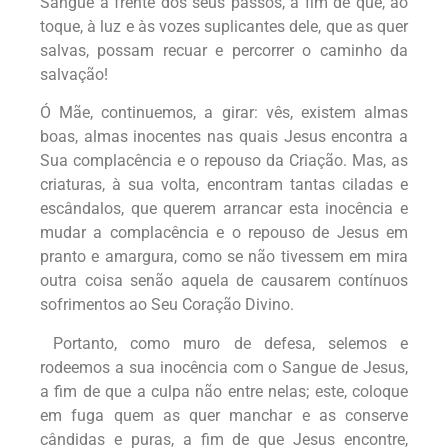
Sangue à frente dos seus passos, a fim de que, ao
toque, à luz e às vozes suplicantes dele, que as quer
salvas, possam recuar e percorrer o caminho da
salvação!
Ó Mãe, continuemos, a girar: vês, existem almas
boas, almas inocentes nas quais Jesus encontra a
Sua complacência e o repouso da Criação. Mas, as
criaturas, à sua volta, encontram tantas ciladas e
escândalos, que querem arrancar esta inocência e
mudar a complacência e o repouso de Jesus em
pranto e amargura, como se não tivessem em mira
outra coisa senão aquela de causarem contínuos
sofrimentos ao Seu Coração Divino.
Portanto, como muro de defesa, selemos e
rodeemos a sua inocência com o Sangue de Jesus,
a fim de que a culpa não entre nelas; este, coloque
em fuga quem as quer manchar e as conserve
cândidas e puras, a fim de que Jesus encontre,