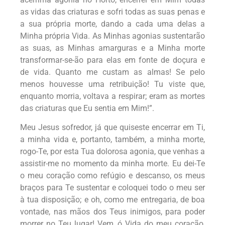
as vidas das criaturas e sofri todas as suas penas e
a sua própria morte, dando a cada uma delas a
Minha própria Vida. As Minhas agonias sustentarão
as suas, as Minhas amarguras e a Minha morte
transformar-se-ão para elas em fonte de doçura e
de vida. Quanto me custam as almas! Se pelo
menos houvesse uma retribuição! Tu viste que,
enquanto morria, voltava a respirar; eram as mortes
das criaturas que Eu sentia em Mim!”.
Meu Jesus sofredor, já que quiseste encerrar em Ti,
a minha vida e, portanto, também, a minha morte,
rogo-Te, por esta Tua dolorosa agonia, que venhas a
assistir-me no momento da minha morte. Eu dei-Te
o meu coração como refúgio e descanso, os meus
braços para Te sustentar e coloquei todo o meu ser
à tua disposição; e oh, como me entregaria, de boa
vontade, nas mãos dos Teus inimigos, para poder
morrer no Teu lugar! Vem, ó Vida do meu coração,