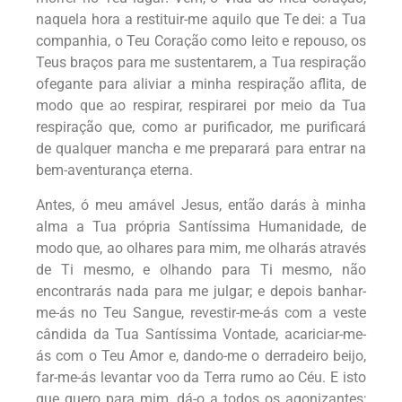
naquela hora a restituir-me aquilo que Te dei: a Tua
companhia, o Teu Coração como leito e repouso, os
Teus braços para me sustentarem, a Tua respiração
ofegante para aliviar a minha respiração aflita, de
modo que ao respirar, respirarei por meio da Tua
respiração que, como ar purificador, me purificará
de qualquer mancha e me preparará para entrar na
bem-aventurança eterna.
Antes, ó meu amável Jesus, então darás à minha
alma a Tua própria Santíssima Humanidade, de
modo que, ao olhares para mim, me olharás através
de Ti mesmo, e olhando para Ti mesmo, não
encontrarás nada para me julgar; e depois banhar-
me-ás no Teu Sangue, revestir-me-ás com a veste
cândida da Tua Santíssima Vontade, acariciar-me-
ás com o Teu Amor e, dando-me o derradeiro beijo,
far-me-ás levantar voo da Terra rumo ao Céu. E isto
que quero para mim, dá-o a todos os agonizantes;