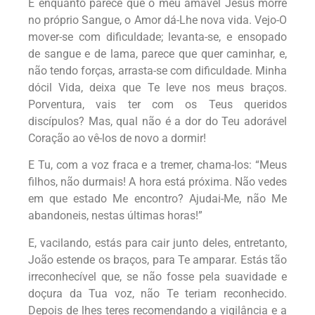
E enquanto parece que o meu amável Jesus morre
no próprio Sangue, o Amor dá-Lhe nova vida. Vejo-O
mover-se com dificuldade; levanta-se, e ensopado
de sangue e de lama, parece que quer caminhar, e,
não tendo forças, arrasta-se com dificuldade. Minha
dócil Vida, deixa que Te leve nos meus braços.
Porventura, vais ter com os Teus queridos
discípulos? Mas, qual não é a dor do Teu adorável
Coração ao vê-los de novo a dormir!
E Tu, com a voz fraca e a tremer, chama-los:
“Meus
filhos, não durmais! A hora está próxima. Não vedes
em que estado Me encontro? Ajudai-Me, não Me
abandoneis, nestas últimas horas!”
E, vacilando, estás para cair junto deles, entretanto,
João estende os braços, para Te amparar. Estás tão
irreconhecível que, se não fosse pela suavidade e
doçura da Tua voz, não Te teriam reconhecido.
Depois de lhes teres recomendando a vigilância e a