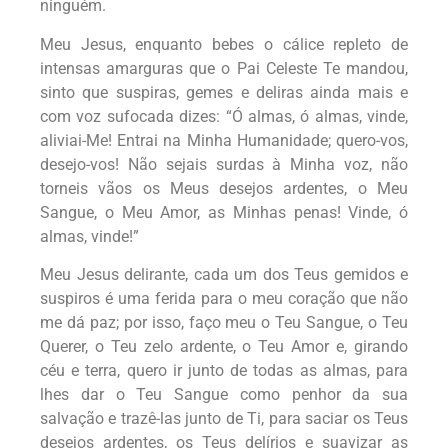
ninguém.
Meu Jesus, enquanto bebes o cálice repleto de
intensas amarguras que o Pai Celeste Te mandou,
sinto que suspiras, gemes e deliras ainda mais e
com voz sufocada dizes:
“Ó almas, ó almas, vinde,
aliviai-Me! Entrai na Minha Humanidade; quero-vos,
desejo-vos! Não sejais surdas à Minha voz, não
torneis vãos os Meus desejos ardentes, o Meu
Sangue, o Meu Amor, as Minhas penas! Vinde, ó
almas, vinde!”
Meu Jesus delirante, cada um dos Teus gemidos e
suspiros é uma ferida para o meu coração que não
me dá paz; por isso, faço meu o Teu Sangue, o Teu
Querer, o Teu zelo ardente, o Teu Amor e, girando
céu e terra, quero ir junto de todas as almas, para
lhes dar o Teu Sangue como penhor da sua
salvação e trazê-las junto de Ti, para saciar os Teus
desejos ardentes, os Teus delírios e suavizar as