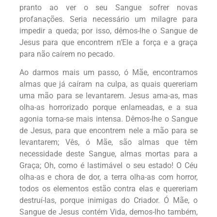
pranto ao ver o seu Sangue sofrer novas
profanações. Seria necessário um milagre para
impedir a queda; por isso, dêmos-lhe o Sangue de
Jesus para que encontrem n’Ele a força e a graça
para não caírem no pecado.
Ao darmos mais um passo, ó Mãe, encontramos
almas que já caíram na culpa, as quais quereriam
uma mão para se levantarem. Jesus ama-as, mas
olha-as horrorizado porque enlameadas, e a sua
agonia torna-se mais intensa. Dêmos-lhe o Sangue
de Jesus, para que encontrem nele a mão para se
levantarem; Vês, ó Mãe, são almas que têm
necessidade deste Sangue, almas mortas para a
Graça; Oh, como é lastimável o seu estado! O Céu
olha-as e chora de dor, a terra olha-as com horror,
todos os elementos estão contra elas e quereriam
destruí-las, porque inimigas do Criador. Ó Mãe, o
Sangue de Jesus contém Vida, demos-lho também,