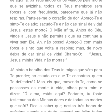
de agonia, os Teus lindos olhos velados pela morte
que se avizinha, todos os Teus membros sem
forças e, com frequência, parece-me que já não
respiras. Parte-se-me o coração de dor. Abraço-Te e
sinto-Te gelado; sacudo-Te e não dás sinal de vida!
Jesus, estás morto? Ó Mãe aflita, Anjos do Céu,
vinde a Jesus e não permitais que eu continue a
viver sem Ele. Ah, não posso! Abraço-O com mais
força e sinto que volta a respirar, mas, de novo
deixa de dar sinal de vida! Chamo-O:
– “Jesus,
Jesus, minha Vida, não morras!”
Já
sinto o barulho dos Teus inimigos que vêm para
Te prender; no estado em que Te encontras, quem
Te defenderá? Mas, eis que, movendo-Te, como se
passasses da morte à vida, olhas para mim e
dizes:
“Ó alma, estás aqui? Portanto, tu foste
testemunha das Minhas dores e de todas as mortes
que sofri? Fica a saber que, nestas três horas de
acérrima agonia no Horto, encerrei em Mim todas