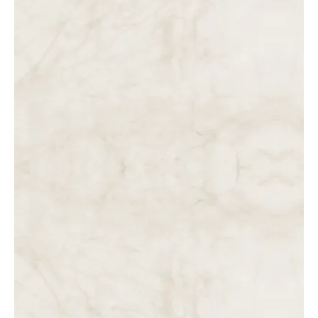
DO MEIO-DIA À 1 HORA DA TARDE. PRIMEIRA HORA DE
AGONIA NA CRUZ. A PRIMEIRA PALAVRA DE JESUS.
DAS 11 AO MEIO-DIA. JESUS É CRUCIFICADO.