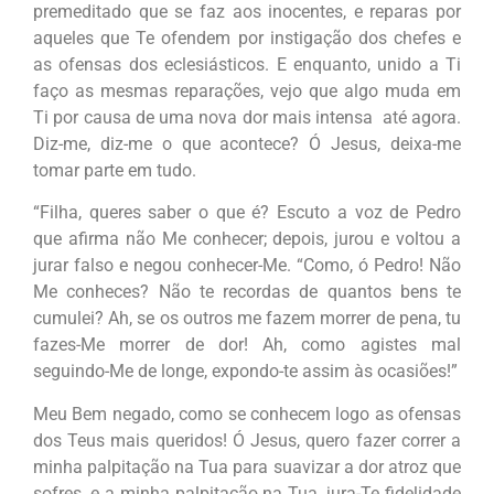
premeditado que se faz aos inocentes, e reparas por
aqueles que Te ofendem por instigação dos chefes e
as ofensas dos eclesiásticos. E enquanto, unido a Ti
faço as mesmas reparações, vejo que algo muda em
Ti por causa de uma nova dor mais intensa até agora.
Diz-me, diz-me o que acontece? Ó Jesus, deixa-me
tomar parte em tudo.
“Filha, queres saber o que é? Escuto a voz de Pedro
que afirma não Me conhecer; depois, jurou e voltou a
jurar falso e negou conhecer-Me. “Como, ó Pedro! Não
Me conheces? Não te recordas de quantos bens te
cumulei? Ah, se os outros me fazem morrer de pena, tu
fazes-Me morrer de dor! Ah, como agistes mal
seguindo-Me de longe, expondo-te assim às ocasiões!”
Meu Bem negado, como se conhecem logo as ofensas
dos Teus mais queridos! Ó Jesus, quero fazer correr a
minha palpitação na Tua para suavizar a dor atroz que
sofres, e a minha palpitação na Tua, jura-Te fidelidade