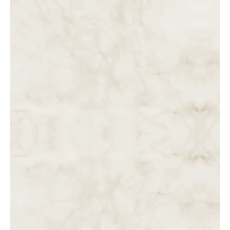
MORTE…
DA 1 ÀS 2 DA TARDE. SEGUNDA HORA DE AGONIA NA
CRUZ. SEGUNDA, TERCEIRA E QUARTA PALAVRA DE
JESUS.