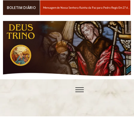
BOLETIM DIÁRIO
Mensagem de Nossa Senhora Rainha da Paz para Pedro Regis Em 27 de janeiro de 2026: Eis o Tempo das Dores
6 maneiras fáceis de orar se você estiver espiritualmente cansado
Oração para obter um amor ardente a Nosso Senhor Jesus Cristo
Em breve, grandes provações!Nossa Senhora Rainha do Rosário e da paz para Edson Glauber em 29 de novembro de 2020
Pedro – Escolha sempre a porta estreita