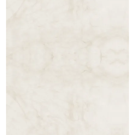
JESUS É…
DAS 8 ÀS 9 DA MANHÃ. JESUS É LEVADO A PILATOS E É
PROPOSTO A BARRABÁS. JESUS É FLAGELADO.