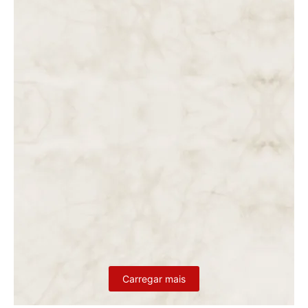
DAS 7 ÀS 8 DA MANHÃ. JESUS NA PRESENÇA DE
PILATOS. PILATOS MANDA-O A HERODES.
DAS 6 ÀS 7 DA MANHÃ. JESUS DE NOVO NA PRESENÇA
DE CAIFÁS, QUE CONFIRMA A CONDENAÇÃO À MORTE E…
Carregar mais