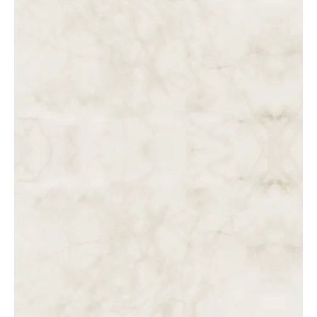
DAS 10 ÀS 11 DA MANHÃ. JESUS TOMA A CRUZ E DIRIGE-
SE PARA O CALVÁRIO, ONDE É DESPOJADO.
DAS 9 ÀS 10 DA MANHÃ. JESUS É COROADO DE
ESPINHOS E APRESENTADO AO POVO: “EIS O HOMEM!