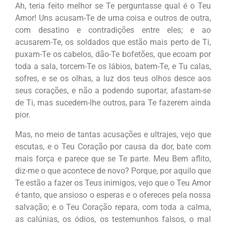
Ah, teria feito melhor se Te perguntasse qual é o Teu
Amor! Uns acusam-Te de uma coisa e outros de outra,
com desatino e contradições entre eles; e ao
acusarem-Te, os soldados que estão mais perto de Ti,
puxam-Te os cabelos, dão-Te bofetões, que ecoam por
toda a sala, torcem-Te os lábios, batem-Te, e Tu calas,
sofres, e se os olhas, a luz dos teus olhos desce aos
seus corações, e não a podendo suportar, afastam-se
de Ti, mas sucedem-lhe outros, para Te fazerem ainda
pior.
Mas, no meio de tantas acusações e ultrajes, vejo que
escutas, e o Teu Coração por causa da dor, bate com
mais força e parece que se Te parte. Meu Bem aflito,
diz-me o que acontece de novo? Porque, por aquilo que
Te estão a fazer os Teus inimigos, vejo que o Teu Amor
é tanto, que ansioso o esperas e o ofereces pela nossa
salvação; e o Teu Coração repara, com toda a calma,
as calúnias, os ódios, os testemunhos falsos, o mal