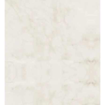
BENEFÍCIOS QUE SE OBTÊM ATRAVÉS DA MEDITAÇÃO DA
PAIXÃO DE NOSSO SENHOR JESUS CRISTO SEGUNDO OS
ESCRITOS DA SERVA DE…
DAS 4 ÀS 5 DA TARDE. A SEPULTURA DE JESUS. MARIA
SANTÍSSIMA DESOLADA.