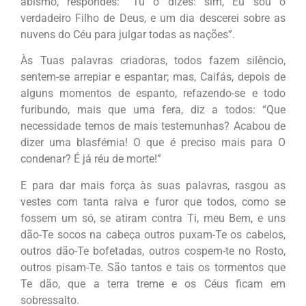
abismo, respondes:
“Tu o dizes: sim, Eu sou o
verdadeiro Filho de Deus, e um dia descerei sobre as
nuvens do Céu para julgar todas as nações”.
Às Tuas palavras criadoras, todos fazem silêncio,
sentem-se arrepiar e espantar; mas, Caifás, depois de
alguns momentos de espanto, refazendo-se e todo
furibundo, mais que uma fera, diz a todos:
“Que
necessidade temos de mais testemunhas? Acabou de
dizer uma blasfémia! O que é preciso mais para O
condenar? É já réu de morte!”
E para dar mais força às suas palavras, rasgou as
vestes com tanta raiva e furor que todos, como se
fossem um só, se atiram contra Ti, meu Bem, e uns
dão-Te socos na cabeça outros puxam-Te os cabelos,
outros dão-Te bofetadas, outros cospem-te no Rosto,
outros pisam-Te. São tantos e tais os tormentos que
Te dão, que a terra treme e os Céus ficam em
sobressalto.