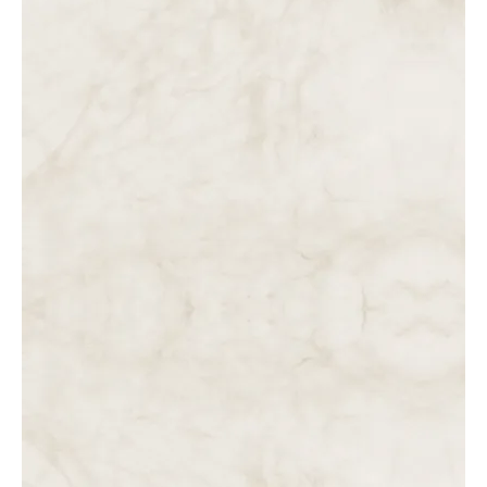
DAS 3 ÀS 4 DA TARDE. JESUS MORTO É TRESPASSADO
COM UM GOLPE DE LANÇA.
DAS 2 ÀS 3 DA TARDE.TERCEIRA HORA DE AGONIA NA
CRUZ. QUINTA, SEXTA E SÉTIMA PALAVRA DE JESUS. A