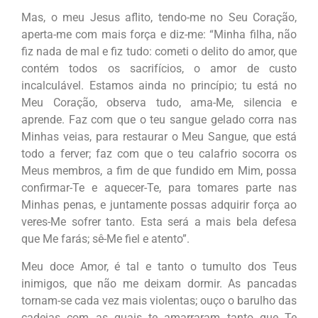
Mas, o meu Jesus aflito, tendo-me no Seu Coração,
aperta-me com mais força e diz-me:
“Minha filha, não
fiz nada de mal e fiz tudo: cometi o delito do amor, que
contém todos os sacrifícios, o amor de custo
incalculável. Estamos ainda no princípio; tu está no
Meu Coração, observa tudo, ama-Me, silencia e
aprende. Faz com que o teu sangue gelado corra nas
Minhas veias, para restaurar o Meu Sangue, que está
todo a ferver; faz com que o teu calafrio socorra os
Meus membros, a fim de que fundido em Mim, possa
confirmar-Te e aquecer-Te, para tomares parte nas
Minhas penas, e juntamente possas adquirir força ao
veres-Me sofrer tanto. Esta será a mais bela defesa
que Me farás; sê-Me fiel e atento”.
Meu doce Amor, é tal e tanto o tumulto dos Teus
inimigos, que não me deixam dormir. As pancadas
tornam-se cada vez mais violentas; ouço o barulho das
cadeias com as quais te amarraram tanto que Te