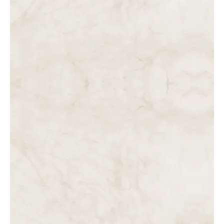
DO MEIO-DIA À 1 HORA DA TARDE. PRIMEIRA HORA DE
AGONIA NA CRUZ. A PRIMEIRA PALAVRA DE JESUS.
DAS 11 AO MEIO-DIA. JESUS É CRUCIFICADO.