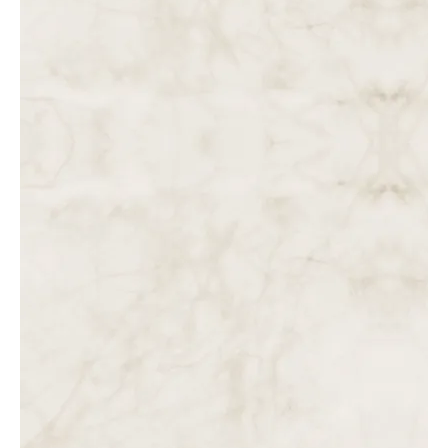
DAS 10 ÀS 11 DA MANHÃ. JESUS TOMA A CRUZ E DIRIGE-
SE PARA O CALVÁRIO, ONDE É DESPOJADO.
DAS 9 ÀS 10 DA MANHÃ. JESUS É COROADO DE
ESPINHOS E APRESENTADO AO POVO: “EIS O HOMEM!
JESUS É…