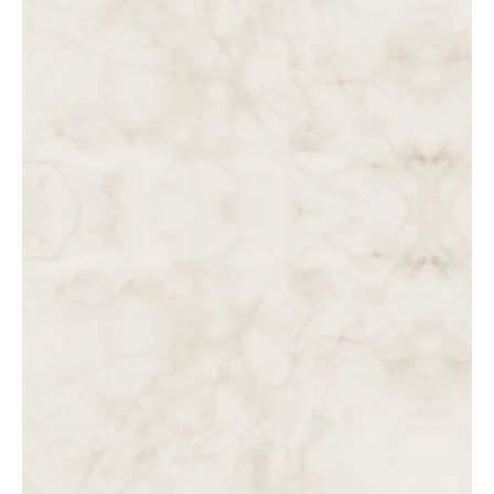
DA 1 ÀS 2 DA TARDE. SEGUNDA HORA DE AGONIA NA
CRUZ. SEGUNDA, TERCEIRA E QUARTA PALAVRA DE
JESUS.