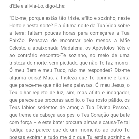
d’Ele e aliviá-Lo, digo-Lhe:
“Diz-me, porque estás tão triste, aflito e sozinho, neste
Horto e nesta noite? É a última noite da Tua Vida sobre
a terra; faltam poucas horas para começares a Tua
Paixão. Pensava de encontrar pelo menos a Mãe
Celeste, a apaixonada Madalena, os Apóstolos fiéis e
ao contrário encontro-Te sozinho, no meio de uma
tristeza de morte, sem piedade, que não Te faz morrer.
Ó meu Bem e meu Tudo, não me respondes? Diz-me
alguma coisa! Mas, a tristeza que Te oprime é tanta
que parece-me que não tens palavras. Ó meu Jesus, o
Teu olhar repleto de luz, sim, mas aflito e indagador,
que parece que procuras auxílio, o Teu rosto pálido, os
Teus lábios sedentos de amor, a Tua Divina Pessoa,
que treme da cabeça aos pés, o Teu Coração que bate
com força – e este bater procura almas e causa-Te tal
fadiga que parece que de um momento ao outro Tu
possas expirar e tudo me diz que Tu estás sozinho e