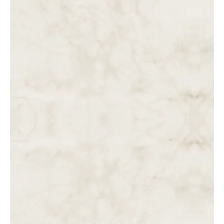
PAIXÃO DE NOSSO SENHOR JESUS CRISTO SEGUNDO OS
ESCRITOS DA SERVA DE…
DAS 4 ÀS 5 DA TARDE. A SEPULTURA DE JESUS. MARIA
SANTÍSSIMA DESOLADA.