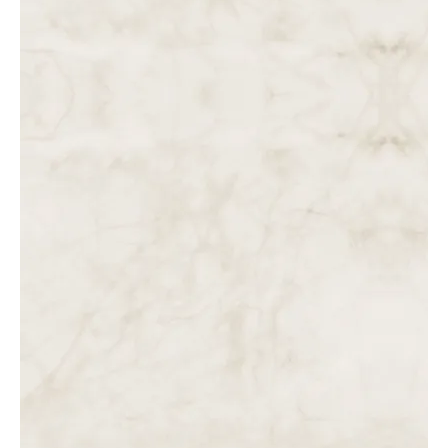
PILATOS. PILATOS MANDA-O A HERODES.
DAS 6 ÀS 7 DA MANHÃ. JESUS DE NOVO NA PRESENÇA
DE CAIFÁS, QUE CONFIRMA A CONDENAÇÃO À MORTE E…