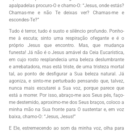
apalpadelas procuro-O e chamo-O:
“Jesus, onde estás?
Chamas-me e não Te deixas ver? Chamas-me e
escondes-Te?”
Tudo é terror, tudo é susto e silêncio profundo. Ponho-
me à escuta; sinto uma respiração ofegante e é o
próprio Jesus que encontro. Mas, que mudança
funesta! Já não é o Jesus amável da Ceia Eucarística,
em cujo rosto resplandecia uma beleza deslumbrante
e arrebatadora, mas está triste, de uma tristeza mortal
tal, ao ponto de desfigurar a Sua beleza natural. Já
agoniza, e sinto-me perturbado pensando que, talvez,
nunca mais escutarei a Sua voz, porque parece que
está a morrer. Por isso, abraço-me aos Seus pés, faço-
me destemido, aproximo-me dos Seus braços, coloco a
minha mão na Sua fronte para O sustentar e, em voz
baixa, chamo-O:
“Jesus, Jesus!”
E Ele, estremecendo ao som da minha voz, olha para