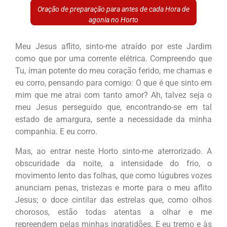
Oração de preparação para antes de cada Hora de
agonia no Horto
Meu Jesus aflito, sinto-me atraído por este Jardim
como que por uma corrente elétrica. Compreendo que
Tu, íman potente do meu coração ferido, me chamas e
eu corro, pensando para comigo: O que é que sinto em
mim que me atrai com tanto amor? Ah, talvez seja o
meu Jesus perseguido que, encontrando-se em tal
estado de amargura, sente a necessidade da minha
companhia. E eu corro.
Mas, ao entrar neste Horto sinto-me aterrorizado. A
obscuridade da noite, a intensidade do frio, o
movimento lento das folhas, que como lúgubres vozes
anunciam penas, tristezas e morte para o meu aflito
Jesus; o doce cintilar das estrelas que, como olhos
chorosos, estão todas atentas a olhar e me
repreendem pelas minhas ingratidões. E eu tremo e às