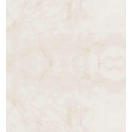
DAS 3 ÀS 4 DA TARDE. JESUS MORTO É TRESPASSADO
COM UM GOLPE DE LANÇA.
DAS 2 ÀS 3 DA TARDE.TERCEIRA HORA DE AGONIA NA
CRUZ. QUINTA, SEXTA E SÉTIMA PALAVRA DE JESUS. A
MORTE…