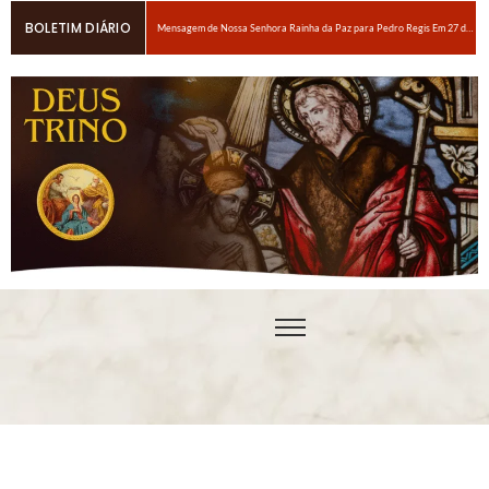
BOLETIM DIÁRIO
Mensagem de Nossa Senhora Rainha da Paz para Pedro Regis Em 27 de janeiro de 2026: Eis o Tempo das Dores
6 maneiras fáceis de orar se você estiver espiritualmente cansado
Oração para obter um amor ardente a Nosso Senhor Jesus Cristo
Em breve, grandes provações!Nossa Senhora Rainha do Rosário e da paz para Edson Glauber em 29 de novembro de 2020
Pedro – Escolha sempre a porta estreita