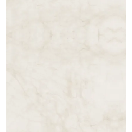
DAS 8 ÀS 9 DA MANHÃ. JESUS É LEVADO A PILATOS E É
PROPOSTO A BARRABÁS. JESUS É FLAGELADO.
DAS 7 ÀS 8 DA MANHÃ. JESUS NA PRESENÇA DE