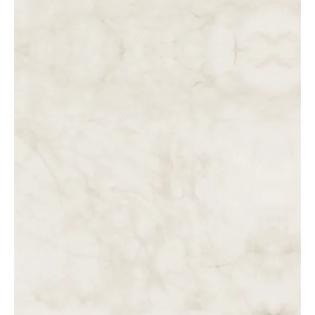
DAS 5 ÀS 6 DA MADRUGADA. JESUS NA PRISÃO.
DAS 4 ÀS 5 DA MADRUGADA. JESUS À MERCÊ DOS
SOLDADOS.