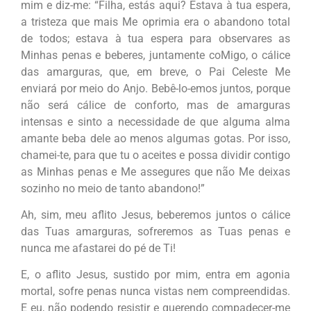
mim e diz-me:
“Filha, estás aqui? Estava à tua espera,
a tristeza que mais Me oprimia era o abandono total
de todos; estava à tua espera para observares as
Minhas penas e beberes, juntamente coMigo, o cálice
das amarguras, que, em breve, o Pai Celeste Me
enviará por meio do Anjo. Bebê-lo-emos juntos, porque
não será cálice de conforto, mas de amarguras
intensas e sinto a necessidade de que alguma alma
amante beba dele ao menos algumas gotas. Por isso,
chamei-te, para que tu o aceites e possa dividir contigo
as Minhas penas e Me assegures que não Me deixas
sozinho no meio de tanto abandono!”
Ah, sim, meu aflito Jesus, beberemos juntos o cálice
das Tuas amarguras, sofreremos as Tuas penas e
nunca me afastarei do pé de Ti!
E, o aflito Jesus, sustido por mim, entra em agonia
mortal, sofre penas nunca vistas nem compreendidas.
E eu, não podendo resistir e querendo compadecer-me