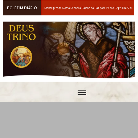
BOLETIM DIÁRIO
Mensagem de Nossa Senhora Rainha da Paz para Pedro Regis Em 27 de janeiro de 2026: Eis o Tempo das Dores
6 maneiras fáceis de orar se você estiver espiritualmente cansado
Oração para obter um amor ardente a Nosso Senhor Jesus Cristo
Em breve, grandes provações!Nossa Senhora Rainha do Rosário e da paz para Edson Glauber em 29 de novembro de 2020
Pedro – Escolha sempre a porta estreita