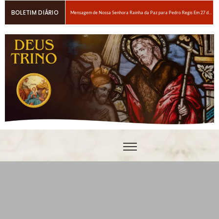
BOLETIM DIÁRIO
Mensagem de Nossa Senhora Rainha da Paz para Pedro Regis Em 27 de janeiro de 2026: Eis o Tempo das Dores
6 maneiras fáceis de orar se você estiver espiritualmente cansado
Oração para obter um amor ardente a Nosso Senhor Jesus Cristo
Em breve, grandes provações!Nossa Senhora Rainha do Rosário e da paz para Edson Glauber em 29 de novembro de 2020
Pedro – Escolha sempre a porta estreita