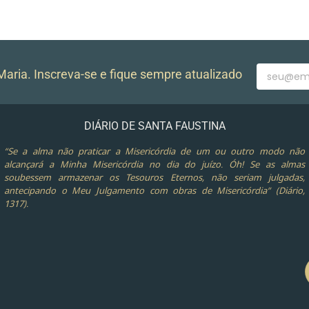
aria. Inscreva-se e fique sempre atualizado
DIÁRIO DE SANTA FAUSTINA
“Se a alma não praticar a Misericórdia de um ou outro modo não
alcançará a Minha Misericórdia no dia do juízo. Óh! Se as almas
soubessem armazenar os Tesouros Eternos, não seriam julgadas,
antecipando o Meu Julgamento com obras de Misericórdia” (Diário,
1317).