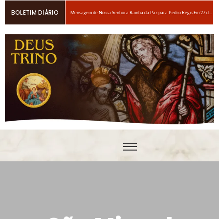
BOLETIM DIÁRIO
Mensagem de Nossa Senhora Rainha da Paz para Pedro Regis Em 27 de janeiro de 2026: Eis o Tempo das Dores
6 maneiras fáceis de orar se você estiver espiritualmente cansado
Oração para obter um amor ardente a Nosso Senhor Jesus Cristo
Em breve, grandes provações!Nossa Senhora Rainha do Rosário e da paz para Edson Glauber em 29 de novembro de 2020
Pedro – Escolha sempre a porta estreita