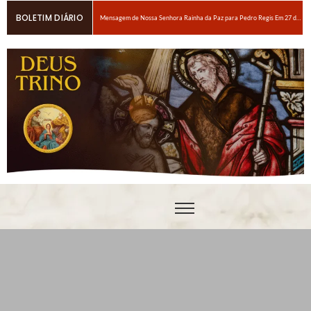
BOLETIM DIÁRIO
Mensagem de Nossa Senhora Rainha da Paz para Pedro Regis Em 27 de janeiro de 2026: Eis o Tempo das Dores
6 maneiras fáceis de orar se você estiver espiritualmente cansado
Oração para obter um amor ardente a Nosso Senhor Jesus Cristo
Em breve, grandes provações!Nossa Senhora Rainha do Rosário e da paz para Edson Glauber em 29 de novembro de 2020
Pedro – Escolha sempre a porta estreita