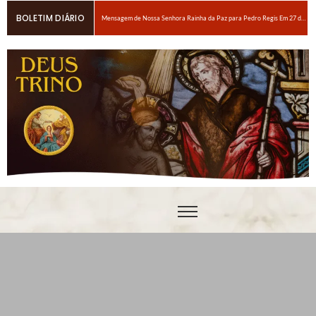
BOLETIM DIÁRIO
Mensagem de Nossa Senhora Rainha da Paz para Pedro Regis Em 27 de janeiro de 2026: Eis o Tempo das Dores
6 maneiras fáceis de orar se você estiver espiritualmente cansado
Oração para obter um amor ardente a Nosso Senhor Jesus Cristo
Em breve, grandes provações!Nossa Senhora Rainha do Rosário e da paz para Edson Glauber em 29 de novembro de 2020
Pedro – Escolha sempre a porta estreita