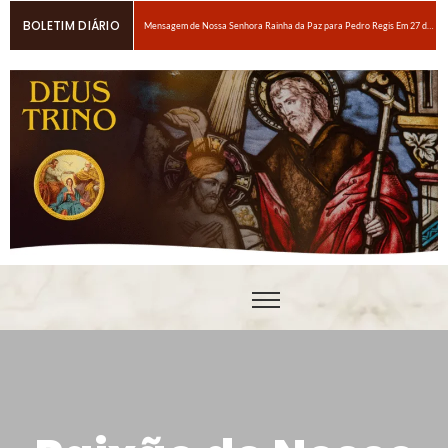
BOLETIM DIÁRIO
Mensagem de Nossa Senhora Rainha da Paz para Pedro Regis Em 27 de janeiro de 2026: Eis o Tempo das Dores
6 maneiras fáceis de orar se você estiver espiritualmente cansado
Oração para obter um amor ardente a Nosso Senhor Jesus Cristo
Em breve, grandes provações!Nossa Senhora Rainha do Rosário e da paz para Edson Glauber em 29 de novembro de 2020
Pedro – Escolha sempre a porta estreita