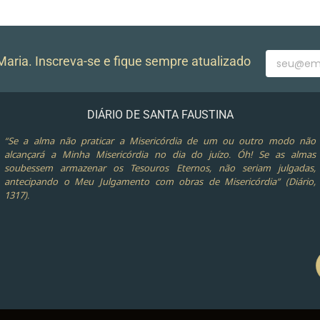
aria. Inscreva-se e fique sempre atualizado
DIÁRIO DE SANTA FAUSTINA
“Se a alma não praticar a Misericórdia de um ou outro modo não
alcançará a Minha Misericórdia no dia do juízo. Óh! Se as almas
soubessem armazenar os Tesouros Eternos, não seriam julgadas,
antecipando o Meu Julgamento com obras de Misericórdia” (Diário,
1317).