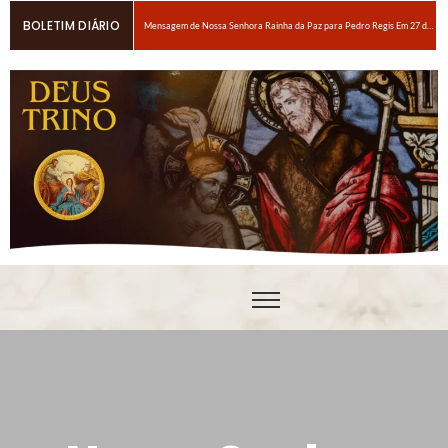
BOLETIM DIÁRIO
Mensagem de Nossa Senhora Rainha da Paz para Pedro Regis Em 27 de janeiro de 2026: Eis o Tempo das Dores
6 maneiras fáceis de orar se você estiver espiritualmente cansado
Oração para obter um amor ardente a Nosso Senhor Jesus Cristo
Em breve, grandes provações!Nossa Senhora Rainha do Rosário e da paz para Edson Glauber em 29 de novembro de 2020
Pedro – Escolha sempre a porta estreita