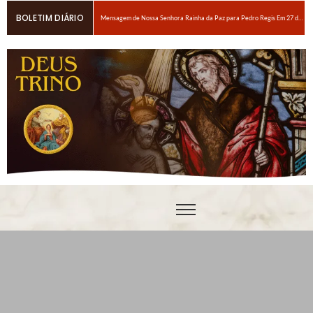
BOLETIM DIÁRIO
Mensagem de Nossa Senhora Rainha da Paz para Pedro Regis Em 27 de janeiro de 2026: Eis o Tempo das Dores
6 maneiras fáceis de orar se você estiver espiritualmente cansado
Oração para obter um amor ardente a Nosso Senhor Jesus Cristo
Em breve, grandes provações!Nossa Senhora Rainha do Rosário e da paz para Edson Glauber em 29 de novembro de 2020
Pedro – Escolha sempre a porta estreita