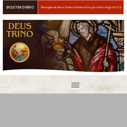
BOLETIM DIÁRIO
Mensagem de Nossa Senhora Rainha da Paz para Pedro Regis Em 27 de janeiro de 2026: Eis o Tempo das Dores
6 maneiras fáceis de orar se você estiver espiritualmente cansado
Oração para obter um amor ardente a Nosso Senhor Jesus Cristo
Em breve, grandes provações!Nossa Senhora Rainha do Rosário e da paz para Edson Glauber em 29 de novembro de 2020
Pedro – Escolha sempre a porta estreita