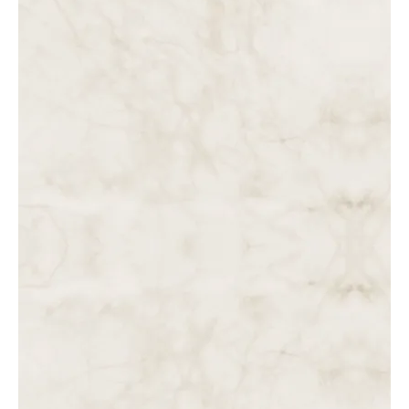
Pedro – Escolha
sempre a porta
estreita
29.10.2025
Marco Ferrari – Entra
em Minha Vida,
Senhor
15.10.2025