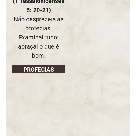
(1 Tessalonicenses
Mensagem de Nossa
5: 20-21)
Senhora Rainha da
Paz para Pedro
Não desprezeis as
Regis Em 27 de
profecias.
janeiro de 2026: Eis o
Examinai tudo:
Tempo das Dores
28.01.2026
abraçai o que é
bom.
PROFECIAS
Em breve, grandes
provações!Nossa
Senhora Rainha do
Rosário e da paz para
Edson Glauber em 29
de novembro de
2020
30.10.2025