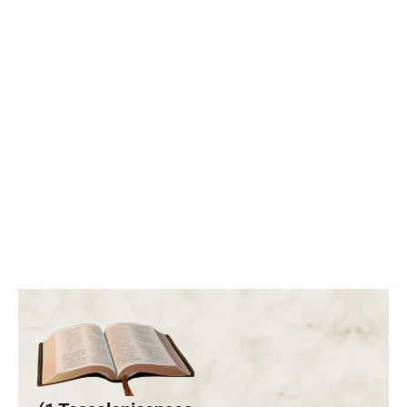
Prepare-se para os conflitos globais!
Mensagem de Nossa Senhora Rainha do
Rosário e da Paz para Edson glauber em 5…
08.10.2025