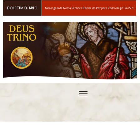
BOLETIM DIÁRIO
Mensagem de Nossa Senhora Rainha da Paz para Pedro Regis Em 27 de janeiro de 2026: Eis o Tempo das Dores
6 maneiras fáceis de orar se você estiver espiritualmente cansado
Oração para obter um amor ardente a Nosso Senhor Jesus Cristo
Em breve, grandes provações!Nossa Senhora Rainha do Rosário e da paz para Edson Glauber em 29 de novembro de 2020
Pedro – Escolha sempre a porta estreita