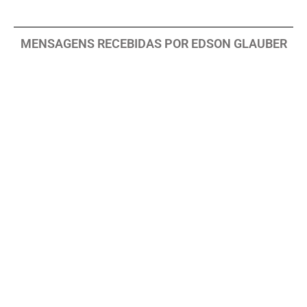
MENSAGENS RECEBIDAS POR EDSON GLAUBER
Em breve, grandes provações!Nossa
Senhora Rainha do Rosário e da paz para
Edson Glauber em 29 de novembro de 2020
30.10.2025