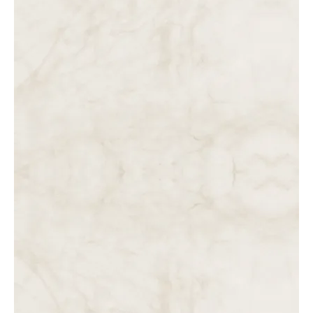
Perdoe aqueles que
desejam o seu
mal!Nossa Senhora
Rainha da Paz para
Eduardo Ferreira em
12 de fevereiro de
2025…
13.10.2025
Dias sombrios estão
chegando à
humanidade.
Mensagem de Nosso
Senhor Jesus