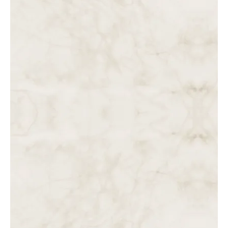
para Sulema em 3 de
janeiro de 2025
13.10.2025
Os Cinco Sinais:
Nossa Senhora ao Pe.
Stefano Gobbi em 31
de dezembro de 1992
13.10.2025
Mensagem de Nossa
Senhora Rainha da