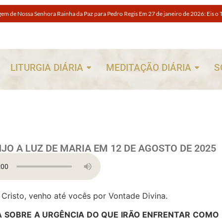
m de Nossa Senhora Rainha da Paz para Pedro Regis Em 27 de janeiro de 2026: Eis o
ras fáceis de orar se você estiver espiritualmente cansado
para obter um amor ardente a Nosso Senhor Jesus Cristo
e, grandes provações!Nossa Senhora Rainha do Rosário e da paz para Edson Glaube
LITURGIA DIÁRIA
MEDITAÇÃO DIÁRIA
S
 Escolha sempre a porta estreita
O A LUZ DE MARIA EM 12 DE AGOSTO DE 2025
Cristo, venho até vocês por Vontade Divina.
 SOBRE A URGÊNCIA DO QUE IRÃO ENFRENTAR COMO