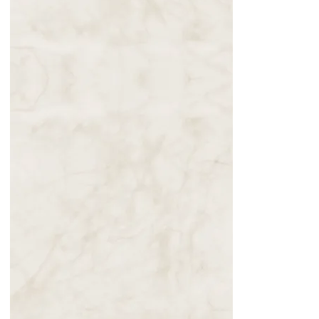
Mensagem de
Nossa Senhora
de Zaro à
Angela em 8 de
setembro de
2025. A Mãe
em Lágrimas
pela
Humanidade
10.10.2025