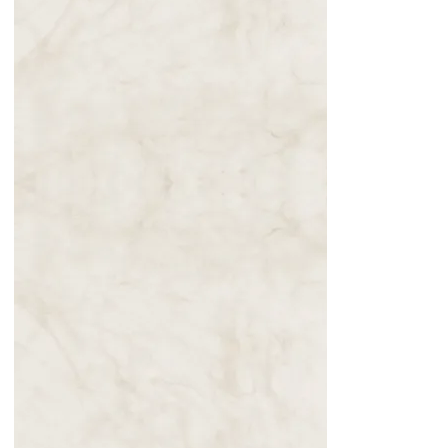
que desejam o
seu mal!Nossa
Senhora Rainha
da Paz para
Eduardo
Ferreira em 12
de fevereiro de
2025…
13.10.2025
Dias sombrios
estão chegando
à humanidade.
Mensagem de
Nosso Senhor
Jesus
para Sulema em