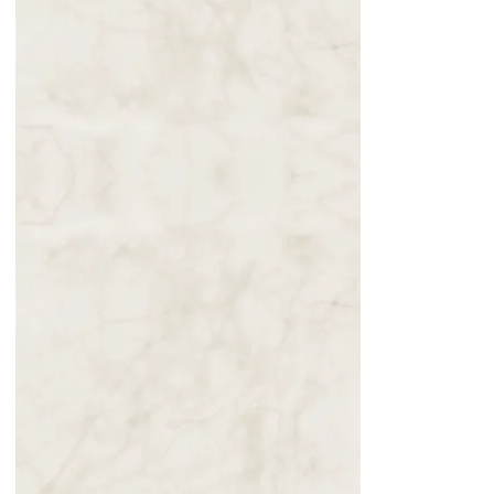
3 de janeiro de
2025
13.10.2025
Os Cinco Sinais:
Nossa
Senhora ao Pe.
Stefano Gobbi
em 31 de
dezembro de
1992
13.10.2025