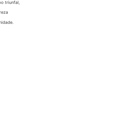
 triunfal,
reza
nidade.