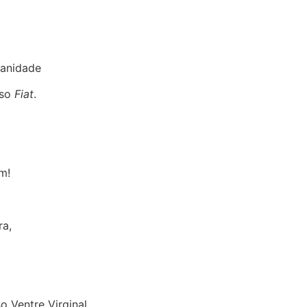
manidade
sso
Fiat
.
m!
ra,
o Ventre Virginal.