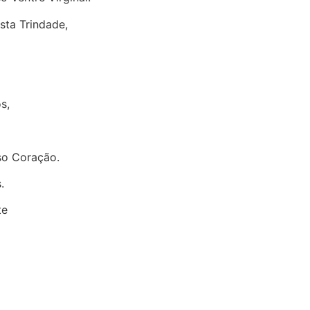
ta Trindade,
s,
so Coração.
.
te