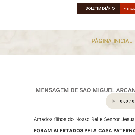
BOLETIM DIÁRIO
Mensage
6 manei
Oração 
Em brev
PÁGINA INICIAL
Pedro –
MENSAGEM DE SAO MIGUEL ARCANJ
Amados filhos do Nosso Rei e Senhor Jesus 
FORAM ALERTADOS PELA CASA PATERNA