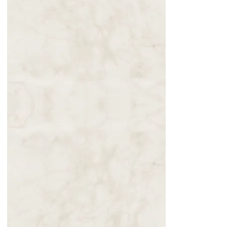
Pedro – Escolha
sempre a porta
estreita
29.10.2025
Marco Ferrari –
Entra em Minha
Vida, Senhor
15.10.2025
Perdoe aqueles