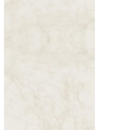
Mensagem de
Nossa Senhora
Rainha da Paz,
em Milão, Itália,
transmitida em
09/10/2025
para Pedro
Regis
11.10.2025