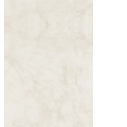
Mensagem de
Nossa Senhora
de Zaro em 8
de setembro à
Simona.
Permitam que a
Mãe de Fátima
cure suas…
10.10.2025