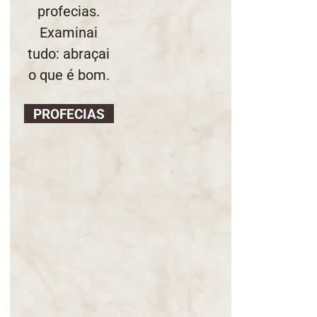
Regis Em 27 de
profecias.
janeiro de
Examinai
2026: Eis o
tudo: abraçai
Tempo das
Dores
o que é bom.
28.01.2026
PROFECIAS
Em breve,
grandes
provações!Nossa
Senhora Rainha
do Rosário e da
paz para Edson
Glauber em 29
de novembro de
2020
30.10.2025