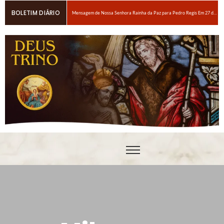
BOLETIM DIÁRIO
Mensagem de Nossa Senhora Rainha da Paz para Pedro Regis Em 27 de janeiro de 2026: Eis o Tempo das Dores
6 maneiras fáceis de orar se você estiver espiritualmente cansado
Oração para obter um amor ardente a Nosso Senhor Jesus Cristo
Em breve, grandes provações!Nossa Senhora Rainha do Rosário e da paz para Edson Glauber em 29 de novembro de 2020
Pedro – Escolha sempre a porta estreita